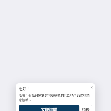
MF Hotel Penghu 和田大飯店
No 2 Minquan Road
Penghu Magong 880
Taiwan
886-6-9263936
service@mhoteltw.com
Social Media
More
Home
policy
✕
reservation policy
您好！
hotel policy
哈囉！有任何關於房間或接駁的問題嗎？我們很樂
Contact Us
意協助～
English
立即詢問
稍後