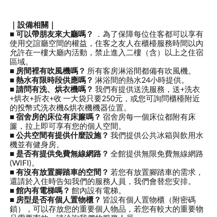
｜設備相關｜
■
可以帶朋友來大廳嗎？
．為了保障每位住客都可以享有
使用交誼廳空間的權益，住客之友人在櫃檯服務時間以內
允許在一樓大廳內活動，禁止進入二樓（含）以上之住宿
區域。
■
房間裡有吹風機嗎？
所有客房淋浴間都備有吹風機。
■
熱水有限時段供應嗎？
淋浴間的熱水24小時提供。
■
請問有洗、烘衣機嗎？
我們有提供送洗服務，送+洗衣
+烘衣+折衣+收 一大袋只要250元，或您可詢問櫃檯附近
的投幣式洗衣機&烘衣機機器位置。
■
宿舍房的床位有床簾嗎？
宿舍房每一個床位都附有床
簾，拉上即可享有您的個人空間。
■
公共空間有提供什麼設施？
我們提供公共冰箱與飲用水
機並有健身房。
■
是否有提供免費無線網路？
全館提供無限免費無線網路
(WIFI)。
■
有沒有放置腳踏車的空間？
若您有放置腳踏車的需求，
還請於入住時告知我們的服務人員，我們會替您安排。
■
館內有電梯嗎？
館內設有電梯。
■
房型是否有個人置物櫃？
皆設有個人置物櫃（附密碼
鎖），可以存放您的重要個人物品，若您有較大的重要物