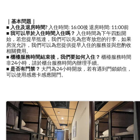
｜基本問題｜
■
入住及退房時間?
入住時間: 16:00後 退房時間: 11:00前
■
我可以早於入住時間入住嗎？
入住時間為下午四點開
始，若您提早抵達，我們可以先為您寄放您的行李，如果
房況允許，我們可以為您提供提早入住的服務並與您酌收
相關費用。
■
櫃檯服務時間結束後，我們要如何入住？
櫃檯服務時間
非24小時，請於櫃台服務時間內辦理手續。
■
是否有門禁？
大門為24小時開放，若有遇到門鎖鎖住，
可以使用感應卡感應開門。