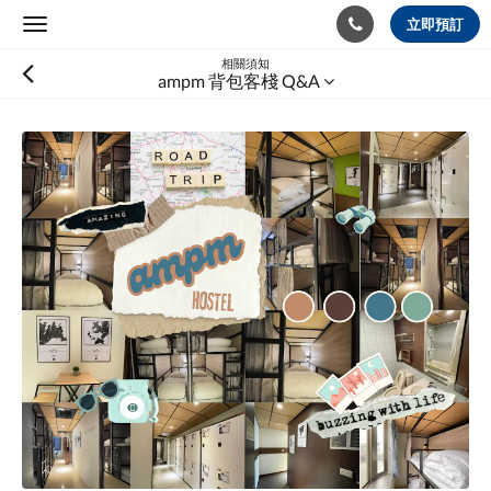
立即預訂
Toggle
navigation
相關須知
ampm 背包客棧 Q&A