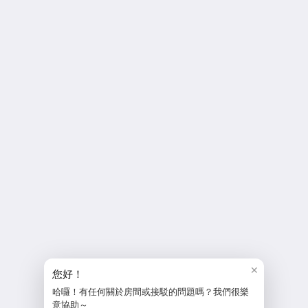
和田大飯店 MF Hotel Penghu
民權路2號
馬公市 澎湖縣 880
Taiwan
886-6-9263936
service@mhoteltw.com
社群媒體
更多
澎湖 和田大飯店
相關須知
✕
訂房須知
您好！
飯店須知
哈囉！有任何關於房間或接駁的問題嗎？我們很樂
聯絡我們
意協助～