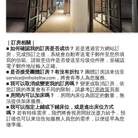
｜訂房相關｜
■
如何確認我的訂房是否成功？
若是透過官方網站訂
房，完成預訂之後，系統會自動寄送電子郵件至您所填
寫的信箱。請留意信件是否發送至垃圾信件匣，並確認
電子郵件地址輸入正確。
■
是否接受團體訂房？有沒有折扣？
團體訂房請來信至
service@mhoteltw.com，將會有專人為您服務。
■
我可以取消或變更我的訂房嗎？
變更或取消訂房，依
您訂購的專案會有不同的限制，請參考
訂房政策
頁面
■
房間內可以加床嗎？
．房間內床位為固定的數量，無
法提供加床服務。
■
我可以指定上鋪或下鋪床位，或是進出床位方式
嗎？
若有特殊需求，我們將會視房間狀況盡力給予，預
訂後也可以來信告知服務人員您的需求，以便提早為您
做準備。